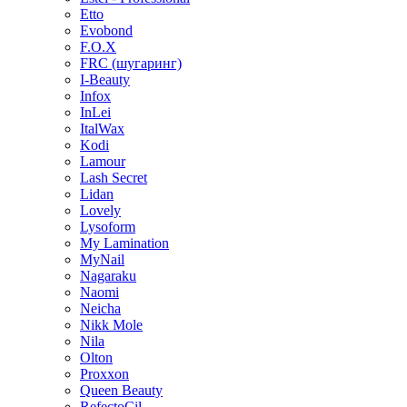
Etto
Evobond
F.O.X
FRC (шугаринг)
I-Beauty
Infox
InLei
ItalWax
Kodi
Lamour
Lash Secret
Lidan
Lovely
Lysoform
My Lamination
MyNail
Nagaraku
Naomi
Neicha
Nikk Mole
Nila
Olton
Proxxon
Queen Beauty
RefectoCil