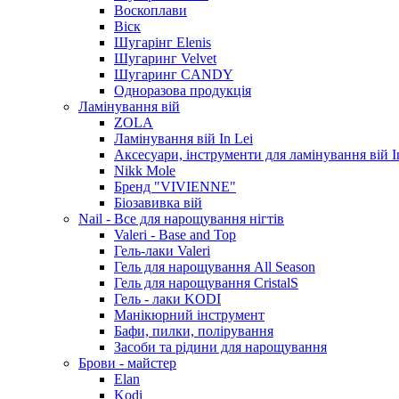
Воскоплави
Віск
Шугарінг Elenis
Шугаринг Velvet
Шугаринг CANDY
Одноразова продукція
Ламінування вій
ZOLA
Ламінування вій In Lei
Аксесуари, інструменти для ламінування вій I
Nikk Mole
Бренд "VIVIENNE"
Біозавивка вій
Nail - Все для нарощування нігтів
Valeri - Base and Top
Гель-лаки Valeri
Гель для нарощування All Season
Гель для нарощування CristalS
Гель - лаки KODI
Манікюрний інструмент
Бафи, пилки, полірування
Засоби та рідини для нарощування
Брови - майстер
Elan
Kodi