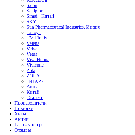
Salon
Sculptor
Simai - Китай
SKY
Sun Pharmaceutical Industries, Индия
Tanoya
TM Elenis
Velena
Velvet
Vetus
Viva Henna
Vivienne
Zola
ZOLA
«ИГАР»
Аюна
Китай
Сталекс
Производители
Новинки
Хиты
Акции
Lash - мастер
Отзывы