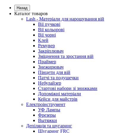
Назад
Каталог товаров
Lash - Матеріали для нарощування вій
Вії пучкові
Вії кольорові
Вії чорні
Клей
Ремувер
Закріплювач
Зміцнення та зростання вій
Праймер
Знежирювач
Пінцети для вій
Патчі та подушечки
Небулайзер
Стартові набори зі знижками
Допоміжні матеріали
Кейси для майстрів
Електроінструмент
УФ Лампы
Фрезеры
Вытяжки
Депіляція та шугаринг
Шугаринг FRC