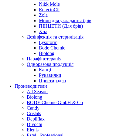
Nikk Mole
RefectoCil
Zola
Мило для укладання брів
ПІНЦЕТИ (Для брів)
Хна
Дезінфекція та стерилізація
Lysoform
Bode Chemie
Biolong
Парафінотерапія
Одноразова продукція
Капці
Рукавички
Простирадла
Производители
All Season
Biolong
BODE Chemie GmbH & Со
Candy
Cristals
Depilflax
Divochi
Elenis
Estel - Professional