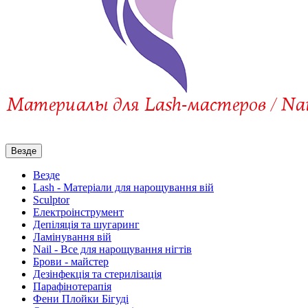
Везде
Везде
Lash - Матеріали для нарощування вій
Sculptor
Електроінструмент
Депіляція та шугаринг
Ламінування вій
Nail - Все для нарощування нігтів
Брови - майстер
Дезінфекція та стерилізація
Парафінотерапія
Фени Плойки Бігуді