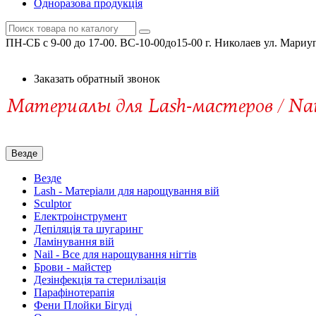
Одноразова продукція
ПН-СБ c 9-00 до 17-00. ВС-10-00до15-00
г. Николаев ул. Мариу
Заказать обратный звонок
Везде
Везде
Lash - Матеріали для нарощування вій
Sculptor
Електроінструмент
Депіляція та шугаринг
Ламінування вій
Nail - Все для нарощування нігтів
Брови - майстер
Дезінфекція та стерилізація
Парафінотерапія
Фени Плойки Бігуді