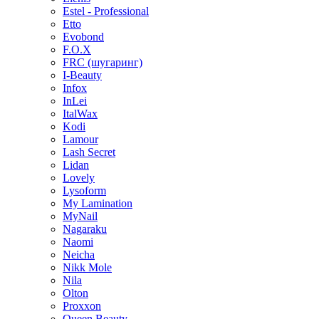
Estel - Professional
Etto
Evobond
F.O.X
FRC (шугаринг)
I-Beauty
Infox
InLei
ItalWax
Kodi
Lamour
Lash Secret
Lidan
Lovely
Lysoform
My Lamination
MyNail
Nagaraku
Naomi
Neicha
Nikk Mole
Nila
Olton
Proxxon
Queen Beauty