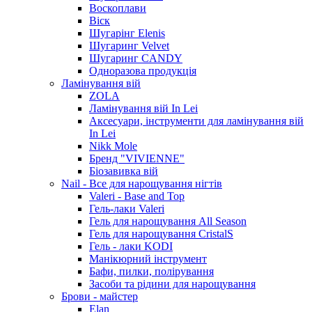
Воскоплави
Віск
Шугарінг Elenis
Шугаринг Velvet
Шугаринг CANDY
Одноразова продукція
Ламінування вій
ZOLA
Ламінування вій In Lei
Аксесуари, інструменти для ламінування вій
In Lei
Nikk Mole
Бренд "VIVIENNE"
Біозавивка вій
Nail - Все для нарощування нігтів
Valeri - Base and Top
Гель-лаки Valeri
Гель для нарощування All Season
Гель для нарощування CristalS
Гель - лаки KODI
Манікюрний інструмент
Бафи, пилки, полірування
Засоби та рідини для нарощування
Брови - майстер
Elan