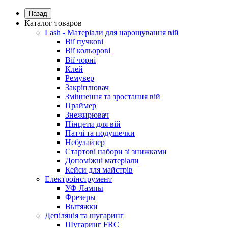
Назад
Каталог товаров
Lash - Матеріали для нарощування вій
Вії пучкові
Вії кольорові
Вії чорні
Клей
Ремувер
Закріплювач
Зміцнення та зростання вій
Праймер
Знежирювач
Пінцети для вій
Патчі та подушечки
Небулайзер
Стартові набори зі знижками
Допоміжні матеріали
Кейси для майстрів
Електроінструмент
УФ Лампы
Фрезеры
Вытяжки
Депіляція та шугаринг
Шугаринг FRC