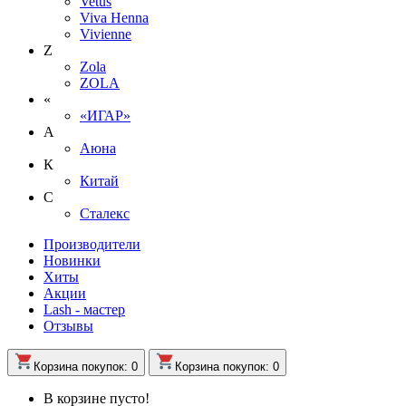
Vetus
Viva Henna
Vivienne
Z
Zola
ZOLA
«
«ИГАР»
А
Аюна
К
Китай
С
Сталекс
Производители
Новинки
Хиты
Акции
Lash - мастер
Отзывы
Корзина
покупок
: 0
Корзина
покупок
: 0
В корзине пусто!