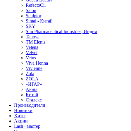
RefectoCil
Salon
Sculptor
Simai - Китай
SKY
Sun Pharmaceutical Industries, Индия
Tanoya
TM Elenis
Velena
Velvet
Vetus
Viva Henna
Vivienne
Zola
ZOLA
«ИГАР»
Аюна
Китай
Сталекс
Производители
Новинки
Хиты
Акции
Lash - мастер