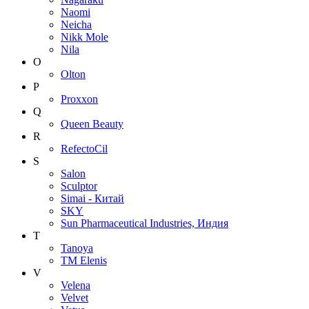
Naomi
Neicha
Nikk Mole
Nila
O
Olton
P
Proxxon
Q
Queen Beauty
R
RefectoCil
S
Salon
Sculptor
Simai - Китай
SKY
Sun Pharmaceutical Industries, Индия
T
Tanoya
TM Elenis
V
Velena
Velvet