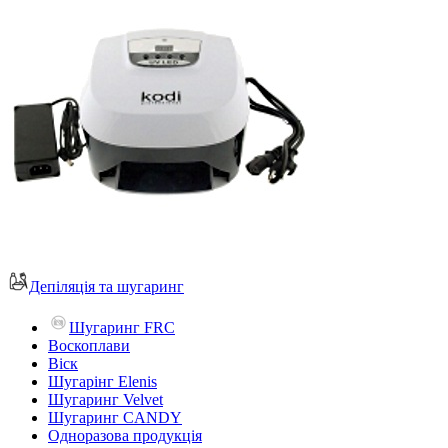
Депіляція та шугаринг
Шугаринг FRC
Воскоплави
Віск
Шугарінг Elenis
Шугаринг Velvet
Шугаринг CANDY
Одноразова продукція