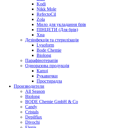
Kodi
Nikk Mole
RefectoCil
Zola
Мило для укладання брів
ПІНЦЕТИ (Для брів)
Хна
Дезінфекція та стерилізація
Lysoform
Bode Chemie
Biolong
Парафінотерапія
Одноразова продукція
Капці
Рукавички
Простирадла
Производители
All Season
Biolong
BODE Chemie GmbH & Со
Candy
Cristals
Depilflax
Divochi
Elenis