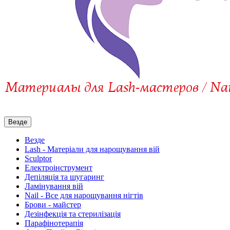
Везде
Везде
Lash - Матеріали для нарощування вій
Sculptor
Електроінструмент
Депіляція та шугаринг
Ламінування вій
Nail - Все для нарощування нігтів
Брови - майстер
Дезінфекція та стерилізація
Парафінотерапія