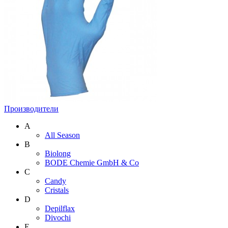
Производители
A
All Season
B
Biolong
BODE Chemie GmbH & Со
C
Candy
Cristals
D
Depilflax
Divochi
E