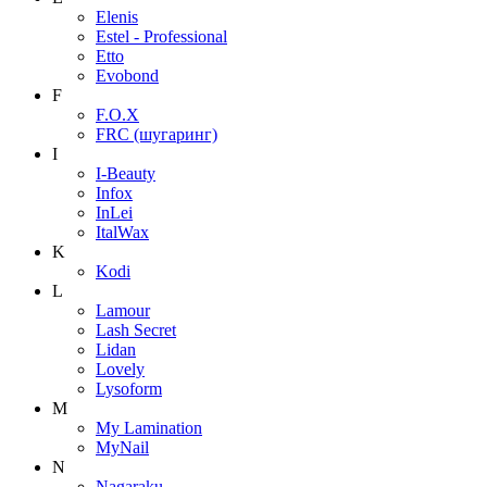
Elenis
Estel - Professional
Etto
Evobond
F
F.O.X
FRC (шугаринг)
I
I-Beauty
Infox
InLei
ItalWax
K
Kodi
L
Lamour
Lash Secret
Lidan
Lovely
Lysoform
M
My Lamination
MyNail
N
Nagaraku