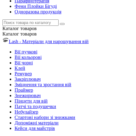
Парафінотерапія
Фени Плойки Бігуді
Одноразова продукція
Каталог
товаров
Каталог
товаров
Lash - Матеріали для нарощування вій
Вії пучкові
Вії кольорові
Вії чорні
Клей
Ремувер
Закріплювач
Зміцнення та зростання вій
Праймер
Знежирювач
Пінцети для вій
Патчі та подушечки
Небулайзер
Стартові набори зі знижками
Допоміжні матеріали
Кейси для майстрів