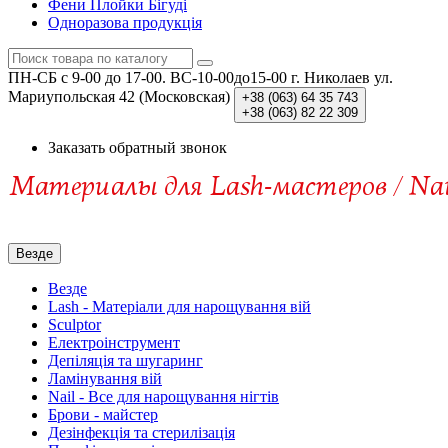
Фени Плойки Бігуді
Одноразова продукція
ПН-СБ c 9-00 до 17-00. ВС-10-00до15-00
г. Николаев ул.
Мариупольская 42 (Московская)
+38 (063)
64 35 743
+38 (063)
82 22 309
Заказать обратный звонок
Везде
Везде
Lash - Матеріали для нарощування вій
Sculptor
Електроінструмент
Депіляція та шугаринг
Ламінування вій
Nail - Все для нарощування нігтів
Брови - майстер
Дезінфекція та стерилізація