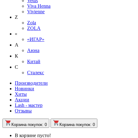
Vetus
Viva Henna
Vivienne
Z
Zola
ZOLA
«
«ИГАР»
А
Аюна
К
Китай
С
Сталекс
Производители
Новинки
Хиты
Акции
Lash - мастер
Отзывы
Корзина
покупок
: 0
Корзина
покупок
: 0
В корзине пусто!