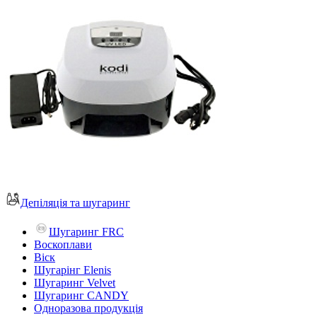
Депіляція та шугаринг
Шугаринг FRC
Воскоплави
Віск
Шугарінг Elenis
Шугаринг Velvet
Шугаринг CANDY
Одноразова продукція