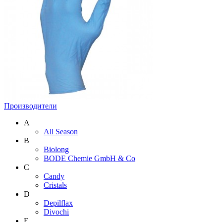
Производители
A
All Season
B
Biolong
BODE Chemie GmbH & Со
C
Candy
Cristals
D
Depilflax
Divochi
E