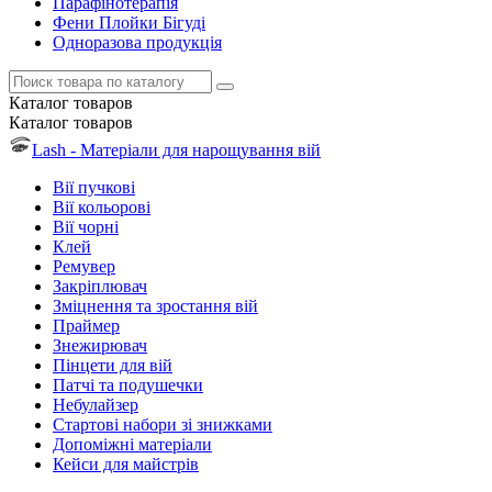
Парафінотерапія
Фени Плойки Бігуді
Одноразова продукція
Каталог
товаров
Каталог
товаров
Lash - Матеріали для нарощування вій
Вії пучкові
Вії кольорові
Вії чорні
Клей
Ремувер
Закріплювач
Зміцнення та зростання вій
Праймер
Знежирювач
Пінцети для вій
Патчі та подушечки
Небулайзер
Стартові набори зі знижками
Допоміжні матеріали
Кейси для майстрів