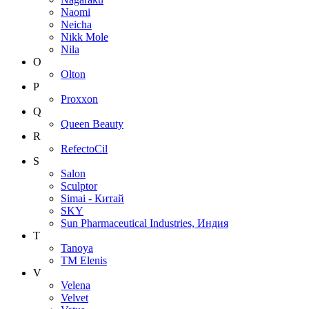
Naomi
Neicha
Nikk Mole
Nila
O
Olton
P
Proxxon
Q
Queen Beauty
R
RefectoCil
S
Salon
Sculptor
Simai - Китай
SKY
Sun Pharmaceutical Industries, Индия
T
Tanoya
TM Elenis
V
Velena
Velvet