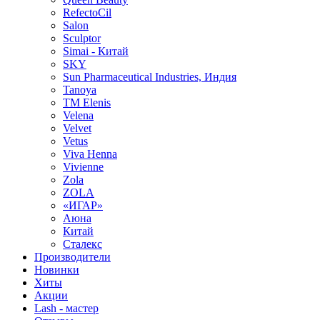
RefectoCil
Salon
Sculptor
Simai - Китай
SKY
Sun Pharmaceutical Industries, Индия
Tanoya
TM Elenis
Velena
Velvet
Vetus
Viva Henna
Vivienne
Zola
ZOLA
«ИГАР»
Аюна
Китай
Сталекс
Производители
Новинки
Хиты
Акции
Lash - мастер