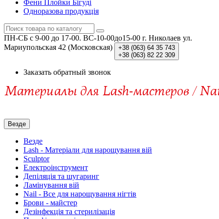
Фени Плойки Бігуді
Одноразова продукція
ПН-СБ c 9-00 до 17-00. ВС-10-00до15-00
г. Николаев ул.
Мариупольская 42 (Московская)
+38 (063)
64 35 743
+38 (063)
82 22 309
Заказать обратный звонок
Везде
Везде
Lash - Матеріали для нарощування вій
Sculptor
Електроінструмент
Депіляція та шугаринг
Ламінування вій
Nail - Все для нарощування нігтів
Брови - майстер
Дезінфекція та стерилізація