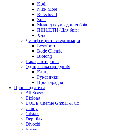
Kodi
Nikk Mole
RefectoCil
Zola
Мило для укладання брів
ПІНЦЕТИ (Для брів)
Хна
Дезінфекція та стерилізація
Lysoform
Bode Chemie
Biolong
Парафінотерапія
Одноразова продукція
Капці
Рукавички
Простирадла
Производители
All Season
Biolong
BODE Chemie GmbH & Со
Candy
Cristals
Depilflax
Divochi
Elenis