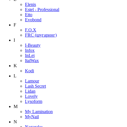
Elenis
Estel - Professional
Etto
Evobond
F
F.O.X
FRC (шугаринг)
I
I-Beauty
Infox
InLei
ItalWax
K
Kodi
L
Lamour
Lash Secret
Lidan
Lovely
Lysoform
M
My Lamination
MyNail
N
Nagaraku