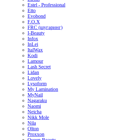
Estel - Professional
Etto
Evobond
F.O.X
FRC (шугаринг)
I-Beauty
Infox
InLei
ItalWax
Kodi
Lamour
Lash Secret
Lidan
Lovely
Lysoform
My Lamination
MyNail
Nagaraku
Naomi
Neicha
Nikk Mole
Nila
Olton
Proxxon
Queen Beauty