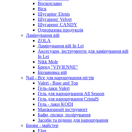
Воскоплави
Віск
Шугарінг Elenis
Шугаринг Velvet
Шугаринг CANDY
Одноразова продукція
Ламінування вій
ZOLA
Ламінування вій In Lei
Аксесуари, інструменти для ламінування вій
In Lei
Nikk Mole
Бренд "VIVIENNE"
Біозавивка вій
Nail - Все для нарощування нігтів
Valeri - Base and Top
Гель-лаки Valeri
Гель для нарощування All Season
Гель для нарощування CristalS
Гель - лаки KODI
Манікюрний інструмент
Бафи, пилки, полірування
Засоби та рідини для нарощування
Брови - майстер
Elan