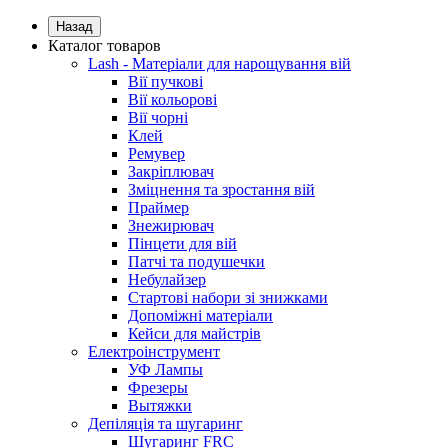
Назад
Каталог товаров
Lash - Матеріали для нарощування вій
Вії пучкові
Вії кольорові
Вії чорні
Клей
Ремувер
Закріплювач
Зміцнення та зростання вій
Праймер
Знежирювач
Пінцети для вій
Патчі та подушечки
Небулайзер
Стартові набори зі знижками
Допоміжні матеріали
Кейси для майстрів
Електроінструмент
УФ Лампы
Фрезеры
Вытяжки
Депіляція та шугаринг
Шугаринг FRC