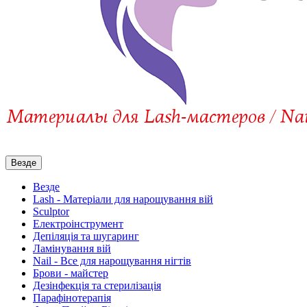
Везде
Везде
Lash - Матеріали для нарощування вій
Sculptor
Електроінструмент
Депіляція та шугаринг
Ламінування вій
Nail - Все для нарощування нігтів
Брови - майстер
Дезінфекція та стерилізація
Парафінотерапія