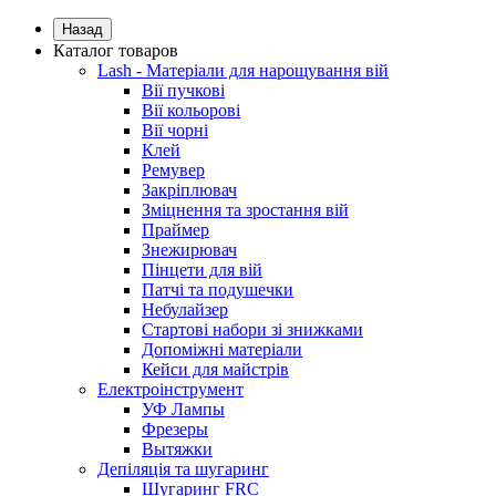
Назад
Каталог товаров
Lash - Матеріали для нарощування вій
Вії пучкові
Вії кольорові
Вії чорні
Клей
Ремувер
Закріплювач
Зміцнення та зростання вій
Праймер
Знежирювач
Пінцети для вій
Патчі та подушечки
Небулайзер
Стартові набори зі знижками
Допоміжні матеріали
Кейси для майстрів
Електроінструмент
УФ Лампы
Фрезеры
Вытяжки
Депіляція та шугаринг
Шугаринг FRC