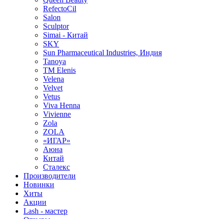
RefectoCil
Salon
Sculptor
Simai - Китай
SKY
Sun Pharmaceutical Industries, Индия
Tanoya
TM Elenis
Velena
Velvet
Vetus
Viva Henna
Vivienne
Zola
ZOLA
«ИГАР»
Аюна
Китай
Сталекс
Производители
Новинки
Хиты
Акции
Lash - мастер