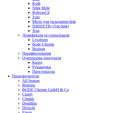
Kodi
Nikk Mole
RefectoCil
Zola
Мило для укладання брів
ПІНЦЕТИ (Для брів)
Хна
Дезінфекція та стерилізація
Lysoform
Bode Chemie
Biolong
Парафінотерапія
Одноразова продукція
Капці
Рукавички
Простирадла
Производители
All Season
Biolong
BODE Chemie GmbH & Со
Candy
Cristals
Depilflax
Divochi
Elenis