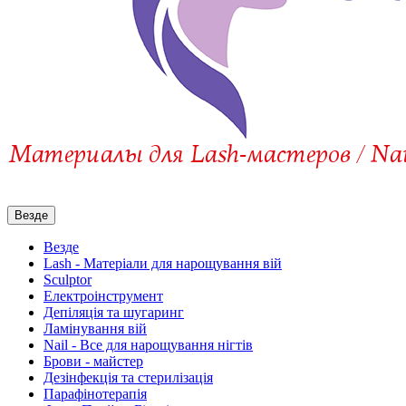
Везде
Везде
Lash - Матеріали для нарощування вій
Sculptor
Електроінструмент
Депіляція та шугаринг
Ламінування вій
Nail - Все для нарощування нігтів
Брови - майстер
Дезінфекція та стерилізація
Парафінотерапія