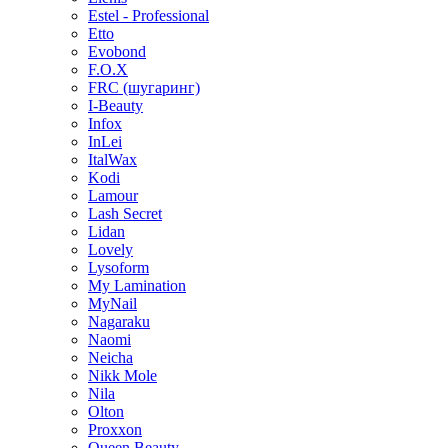
Estel - Professional
Etto
Evobond
F.O.X
FRC (шугаринг)
I-Beauty
Infox
InLei
ItalWax
Kodi
Lamour
Lash Secret
Lidan
Lovely
Lysoform
My Lamination
MyNail
Nagaraku
Naomi
Neicha
Nikk Mole
Nila
Olton
Proxxon
Queen Beauty