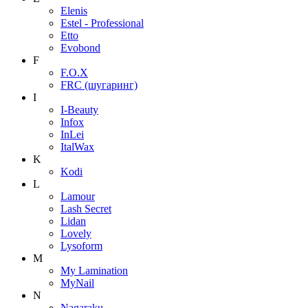
Elenis
Estel - Professional
Etto
Evobond
F
F.O.X
FRC (шугаринг)
I
I-Beauty
Infox
InLei
ItalWax
K
Kodi
L
Lamour
Lash Secret
Lidan
Lovely
Lysoform
M
My Lamination
MyNail
N
Nagaraku