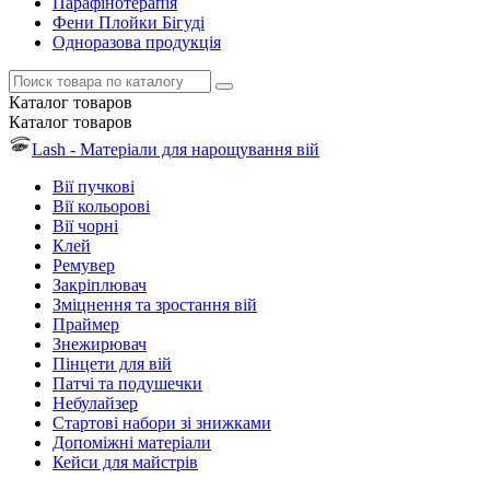
Парафінотерапія
Фени Плойки Бігуді
Одноразова продукція
Каталог
товаров
Каталог
товаров
Lash - Матеріали для нарощування вій
Вії пучкові
Вії кольорові
Вії чорні
Клей
Ремувер
Закріплювач
Зміцнення та зростання вій
Праймер
Знежирювач
Пінцети для вій
Патчі та подушечки
Небулайзер
Стартові набори зі знижками
Допоміжні матеріали
Кейси для майстрів