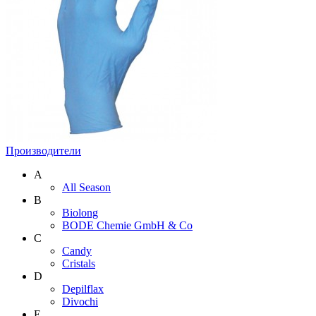
Производители
A
All Season
B
Biolong
BODE Chemie GmbH & Со
C
Candy
Cristals
D
Depilflax
Divochi
E