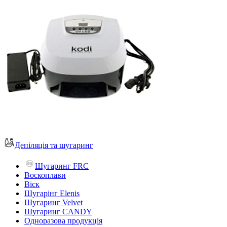
Депіляція та шугаринг
Шугаринг FRC
Воскоплави
Віск
Шугарінг Elenis
Шугаринг Velvet
Шугаринг CANDY
Одноразова продукція