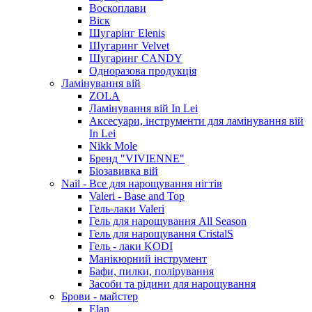
Воскоплави
Віск
Шугарінг Elenis
Шугаринг Velvet
Шугаринг CANDY
Одноразова продукція
Ламінування вій
ZOLA
Ламінування вій In Lei
Аксесуари, інструменти для ламінування вій
In Lei
Nikk Mole
Бренд "VIVIENNE"
Біозавивка вій
Nail - Все для нарощування нігтів
Valeri - Base and Top
Гель-лаки Valeri
Гель для нарощування All Season
Гель для нарощування CristalS
Гель - лаки KODI
Манікюрний інструмент
Бафи, пилки, полірування
Засоби та рідини для нарощування
Брови - майстер
Elan