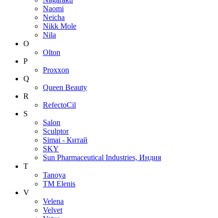
Naomi
Neicha
Nikk Mole
Nila
O
Olton
P
Proxxon
Q
Queen Beauty
R
RefectoCil
S
Salon
Sculptor
Simai - Китай
SKY
Sun Pharmaceutical Industries, Индия
T
Tanoya
TM Elenis
V
Velena
Velvet