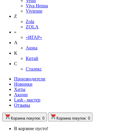
Vetus
Viva Henna
Vivienne
Z
Zola
ZOLA
«
«ИГАР»
А
Аюна
К
Китай
С
Сталекс
Производители
Новинки
Хиты
Акции
Lash - мастер
Отзывы
Корзина
покупок
: 0
Корзина
покупок
: 0
В корзине пусто!