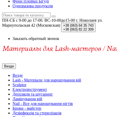
Фени Плойки Бігуді
Одноразова продукція
ПН-СБ c 9-00 до 17-00. ВС-10-00до15-00
г. Николаев ул.
Мариупольская 42 (Московская)
+38 (063)
64 35 743
+38 (063)
82 22 309
Заказать обратный звонок
Везде
Везде
Lash - Матеріали для нарощування вій
Sculptor
Електроінструмент
Депіляція та шугаринг
Ламінування вій
Nail - Все для нарощування нігтів
Брови - майстер
Дезінфекція та стерилізація